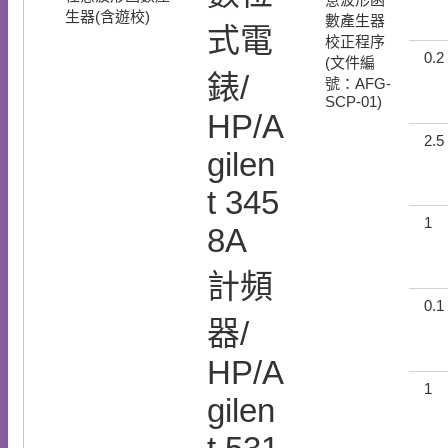
生器(含遊校)
數產生器
式電
校正程序
0.2
(文件編
錶/
號：AFG-
SCP-01)
HP/A
2.5
gilen
t 345
1
8A
計頻
0.1
器/
HP/A
1
gilen