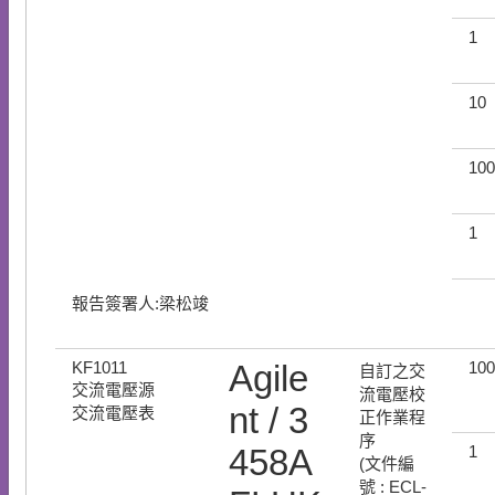
1
10
100
1
報告簽署人:梁松竣
KF1011
Agile
100
自訂之交
交流電壓源
流電壓校
nt / 3
交流電壓表
正作業程
序
458A
1
(文件編
號 : ECL-