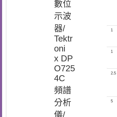
數位
示波
器/
1
Tektr
oni
1
x DP
O725
2.5
4C
頻譜
分析
5
儀/