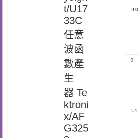
t/U17
100
33C
任意
波函
0
數產
生
器 Te
ktroni
1.4
x/AF
G325