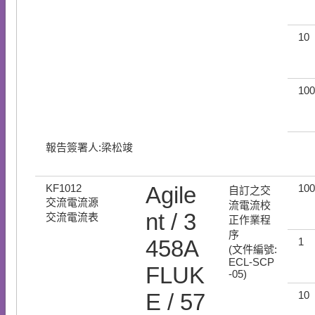
10
100
報告簽署人:梁松竣
KF1012
Agile
100
自訂之交
交流電流源
流電流校
nt / 3
交流電流表
正作業程
序
458A
1
(文件編號:
ECL-SCP
FLUK
-05)
E / 57
10