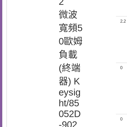
2
微波
2.2
寬頻5
0歐姆
負載
(終端
0
器) K
eysig
ht/85
052D
0
-902