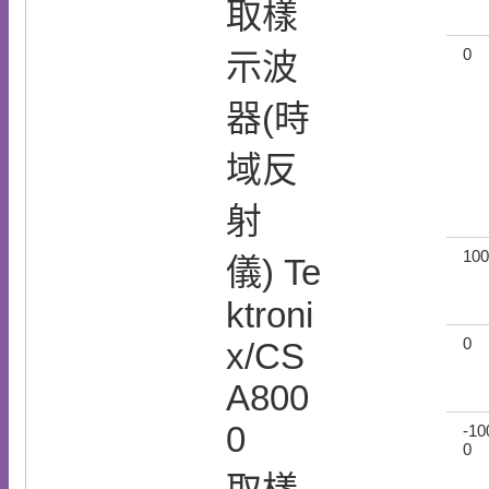
取樣
0
示波
器(時
域反
射
100
儀) Te
ktroni
0
x/CS
A800
0
-10
0