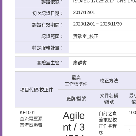
ISO/IEC 17025:2017 ;CNS 170
認證依據：
2017/12/01
初次認證日期：
2023/12/01 ~ 2026/11/30
認證有效期間：
認證範圍：
實驗室_校正
特定服務計畫：
實驗室主管：
廖群賓
最高
校正方法
工作標準件
項目代碼/校正件
文件名稱
最
廠牌/型號
/編號
值
KF1001
Agile
100
自訂之直
直流電壓源
流電壓校
nt / 3
直流電壓表
正作業程
1
序