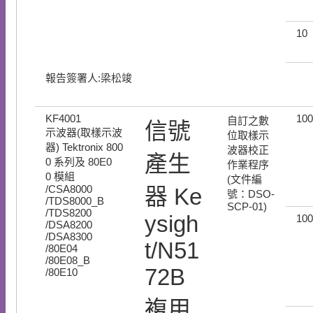
10
報告簽署人:梁松竣
KF4001
100
自訂之數
信號
示波器(取樣示波
位取樣示
器) Tektronix 800
波器校正
產生
0 系列及 80E0
作業程序
0 模組
(文件編
/CSA8000
器 Ke
號：DSO-
/TDS8000_B
SCP-01)
/TDS8200
ysigh
100
/DSA8200
/DSA8300
t/N51
/80E04
/80E08_B
72B
/80E10
複用