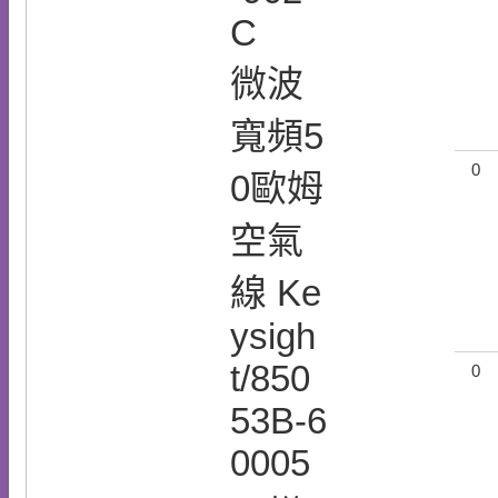
C
微波
寬頻5
0
0歐姆
空氣
線 Ke
ysigh
t/850
0
53B-6
0005