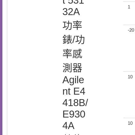
t 531
1
32A
功率
-20
錶/功
率感
測器
Agile
10
nt E4
418B/
E930
4A
10