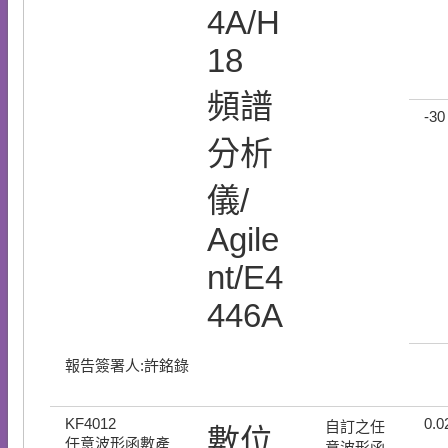
4A/H
18
頻譜
-30
分析
儀/
Agile
nt/E4
446A
報告簽署人:許銘錄
KF4012
0.0
自訂之任
數位
任意波形函數產
意波形函