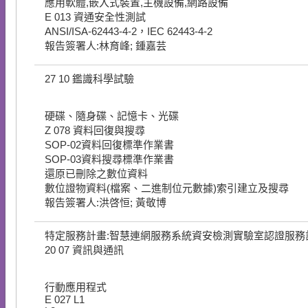
應用軟體,嵌入式裝置,主機設備,網路設備
E
013
資通安全性測試
ANSI/ISA-62443-4-2，IEC 62443-4-2
報告簽署人:林育峰; 鍾嘉芸
27
10
鑑識科學試驗
硬碟、隨身碟、記憶卡、光碟
Z
078
資料回復與搜尋
SOP-02資料回復標準作業書
SOP-03資料搜尋標準作業書
還原已刪除之數位資料
數位證物資料(檔案、二進制位元數據)索引建立及搜尋
報告簽署人:洪啓恒; 黃敬博
特定服務計畫:智慧連網服務系統資安檢測實驗室認證服務
20
07
資訊與通訊
行動應用程式
E
027
L1