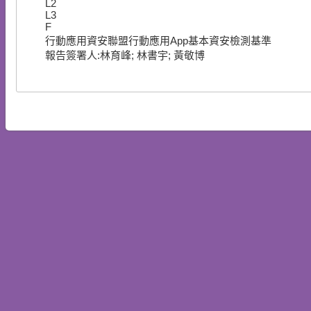
L2
L3
F
行動應用資安聯盟行動應用App基本資安檢測基準
報告簽署人:林育峰; 林書宇; 黃敬博