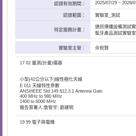
2025/07/29 ~ 2028/0
認證有效期間：
認證範圍：
實驗室_測試
通訊傳播設備測試實
特定服務計畫：
藍牙產品測試實驗室(Bluet
實驗室主管：
佘祝賢
17
02
量測(計量)儀器
小型(42公分以下)線性極化天線
E
011
天線特性參數
ANSI/IEEE Std 149 §12.3.1 Antenna Gain
400 MHz to 980 MHz
​1400 to 6000 MHz
報告簽署人:詹智宇; 劉建明
19
99
電子與電機