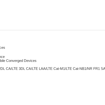
ces
nce
obile Converged Devices
DL CA/LTE 3DL CA/LTE LAA/LTE Cat-M1/LTE Cat-NB1/NR FR1 S