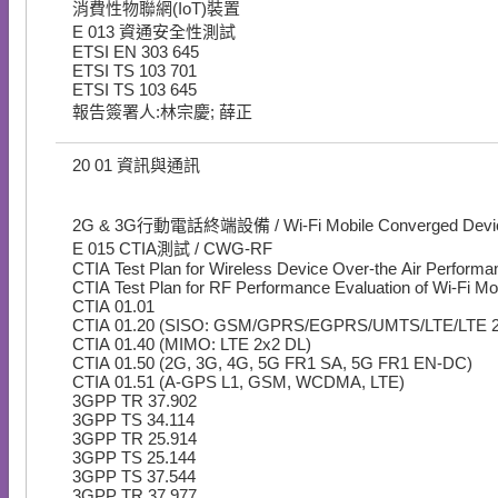
消費性物聯網(IoT)裝置
E
013
資通安全性測試
ETSI EN 303 645
ETSI TS 103 701
ETSI TS 103 645
報告簽署人:林宗慶; 薛正
20
01
資訊與通訊
2G & 3G行動電話終端設備 / Wi-Fi Mobile Converged Devi
E
015
CTIA測試 / CWG-RF
CTIA Test Plan for Wireless Device Over-the Air Performa
CTIA Test Plan for RF Performance Evaluation of Wi-Fi M
CTIA 01.01
CTIA 01.20 (SISO: GSM/GPRS/EGPRS/UMTS/LTE/LTE 2
CTIA 01.40 (MIMO: LTE 2x2 DL)
CTIA 01.50 (2G, 3G, 4G, 5G FR1 SA, 5G FR1 EN-DC)
CTIA 01.51 (A-GPS L1, GSM, WCDMA, LTE)
3GPP TR 37.902
3GPP TS 34.114
3GPP TR 25.914
3GPP TS 25.144
3GPP TS 37.544
3GPP TR 37.977