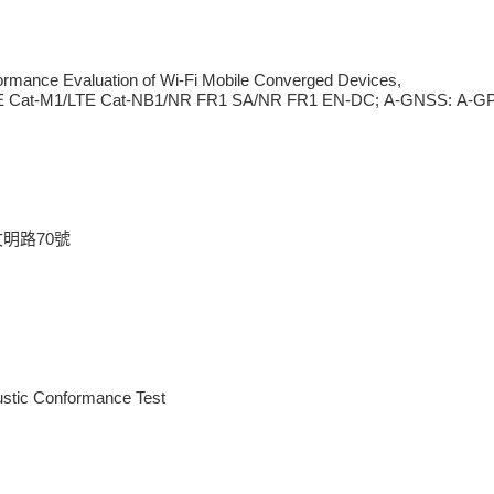
e Evaluation of Wi-Fi Mobile Converged Devices,
TE Cat-M1/LTE Cat-NB1/NR FR1 SA/NR FR1 EN-DC; A-GNSS: A-G
文明路70號
oustic Conformance Test