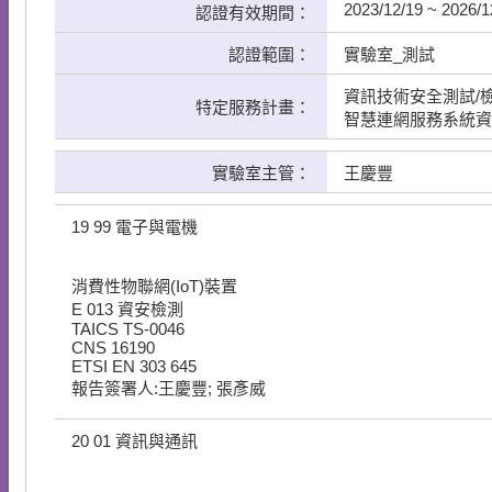
2023/12/19 ~ 2026/1
認證有效期間：
認證範圍：
實驗室_測試
資訊技術安全測試/
特定服務計畫：
智慧連網服務系統資
實驗室主管：
王慶豐
19
99
電子與電機
消費性物聯網(IoT)裝置
E
013
資安檢測
TAICS TS-0046
CNS 16190
ETSI EN 303 645
報告簽署人:王慶豐; 張彥威
20
01
資訊與通訊