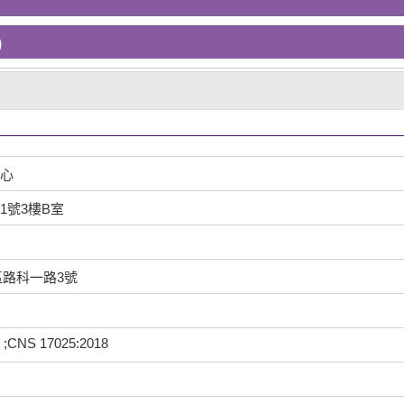
)
心
1號3樓B室
區路科一路3號
 ;CNS 17025:2018